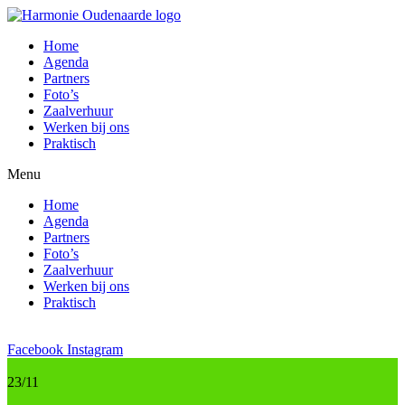
Skip
to
Home
content
Agenda
Partners
Foto’s
Zaalverhuur
Werken bij ons
Praktisch
Menu
Home
Agenda
Partners
Foto’s
Zaalverhuur
Werken bij ons
Praktisch
Facebook
Instagram
23/11