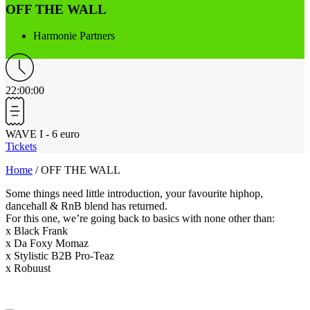
OFF THE WALL
Harmonie
Partners
22:00:00
WAVE I - 6 euro
Tickets
Home
/
OFF THE WALL
Some things need little introduction, your favourite hiphop,
dancehall & RnB blend has returned.
For this one, we’re going back to basics with none other than:
x Black Frank
x Da Foxy Momaz
x Stylistic B2B Pro-Teaz
x Robuust